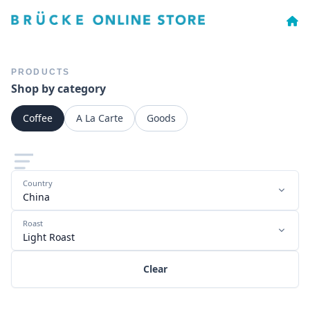
PRODUCTS
Shop by category
Coffee
A La Carte
Goods
Country
China
Roast
Light Roast
Clear