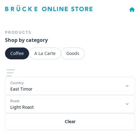
PRODUCTS
Shop by category
Coffee
A La Carte
Goods
Country
East Timor
Roast
Light Roast
Clear