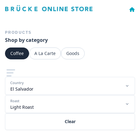
PRODUCTS
Shop by category
Coffee
A La Carte
Goods
Country
El Salvador
Roast
Light Roast
Clear