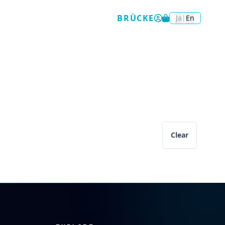
BRÜCKE
|
Ja
En
Clear