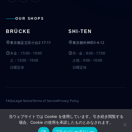
OUR SHOPS
BRÜCKE
SHI-TEN
東京都足立区小台2-17-11
東京都外神田5-4-12
木金：15:00 - 19:00
月 - 金：8:00 - 17:00
土：13:00 - 19:00
土祝：9:00 - 16:00
日曜定休
日曜定休
FAQs
Legal Notice
Terms of Service
Privacy Policy
© 2014–2026 BRÜCKE. All rights reserved.
当ウェブサイトでは Cookie を使用しています。引き続き閲覧する
場合、Cookie の使用を承諾したものとみなされます。
|
Ja
En
OK
プライバシーポリシー