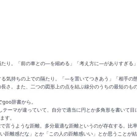
隔たり。「前の車との―を縮める」「考え方に―がありすぎる
する気持ちの上での隔たり。「―を置いてつきあう」「相手の
の長さ。また、二つの図形上の点を結ぶ線分のうちの最短のも
のでgoo辞書から。
しテーマが違っていて、自分で適当に円とか多角形を書いて目
ます。
2で言うような距離。多分最適な距離というのが存在する。比
い距離感だな」とか「この人の距離感いい」とか思うことが結