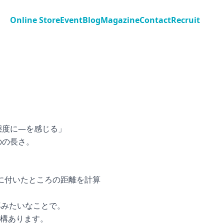
Online Store
Event
Blog
Magazine
Contact
Recruit
」
態度に―を感じる」
のの長さ。
に付いたところの距離を計算
率みたいなことで。
構あります。