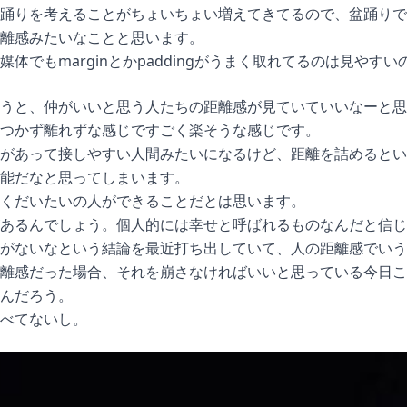
踊りを考えることがちょいちょい増えてきてるので、盆踊りで
離感みたいなことと思います。
体でもmarginとかpaddingがうまく取れてるのは見やす
うと、仲がいいと思う人たちの距離感が見ていていいなーと思
つかず離れずな感じですごく楽そうな感じです。
があって接しやすい人間みたいになるけど、距離を詰めるとい
能だなと思ってしまいます。
くだいたいの人ができることだとは思います。
があるんでしょう。個人的には幸せと呼ばれるものなんだと信じ
がないなという結論を最近打ち出していて、人の距離感でいう
離感だった場合、それを崩さなければいいと思っている今日こ
んだろう。
べてないし。