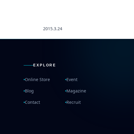
2015.3.24
EXPLORE
Online Store
Event
Blog
Magazine
Contact
Recruit