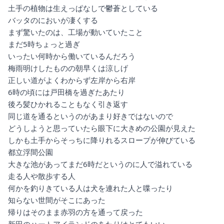
土手の植物は生えっぱなしで鬱蒼としている
バッタのにおいが凄くする
まず驚いたのは、工場が動いていたこと
まだ5時ちょっと過ぎ
いったい何時から働いているんだろう
梅雨明けしたものの朝早くは涼しげ
正しい道がよくわからず左岸から右岸
6時の頃には戸田橋を過ぎたあたり
後ろ髪ひかれることもなく引き返す
同じ道を通るというのがあまり好きではないので
どうしようと思っていたら眼下に大きめの公園が見えた
しかも土手からそっちに降りれるスロープが伸びている
都立浮間公園
大きな池があってまだ6時だというのに人で溢れている
走る人や散歩する人
何かを釣りきている人は犬を連れた人と喋ったり
知らない世間がそこにあった
帰りはそのまま赤羽の方を通って戻った