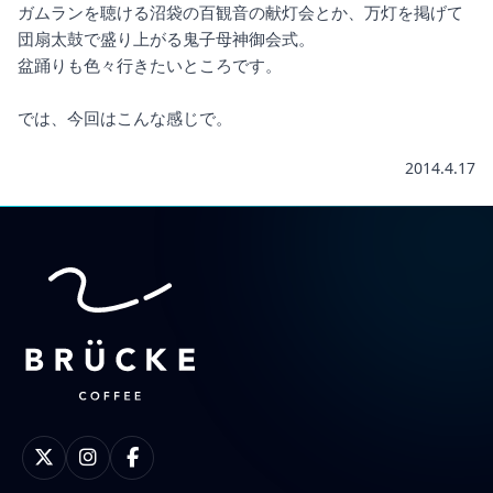
ガムランを聴ける沼袋の百観音の献灯会とか、万灯を掲げて
団扇太鼓で盛り上がる鬼子母神御会式。
盆踊りも色々行きたいところです。
では、今回はこんな感じで。
2014.4.17