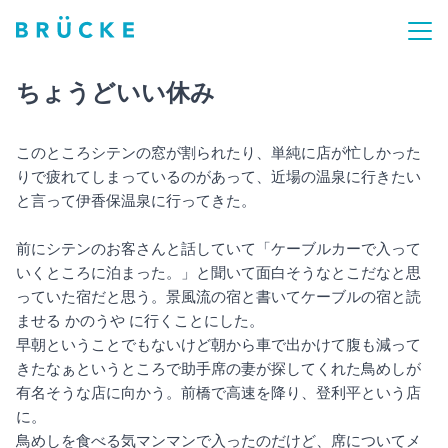
ちょうどいい休み
このところシテンの窓が割られたり、単純に店が忙しかった
りで疲れてしまっているのがあって、近場の温泉に行きたい
と言って伊香保温泉に行ってきた。
前にシテンのお客さんと話していて「ケーブルカーで入って
いくところに泊まった。」と聞いて面白そうなとこだなと思
っていた宿だと思う。景風流の宿と書いてケーブルの宿と読
ませる かのうや に行くことにした。
早朝ということでもないけど朝から車で出かけて腹も減って
きたなぁというところで助手席の妻が探してくれた鳥めしが
有名そうな店に向かう。前橋で高速を降り、登利平という店
に。
鳥めしを食べる気マンマンで入ったのだけど、席についてメ