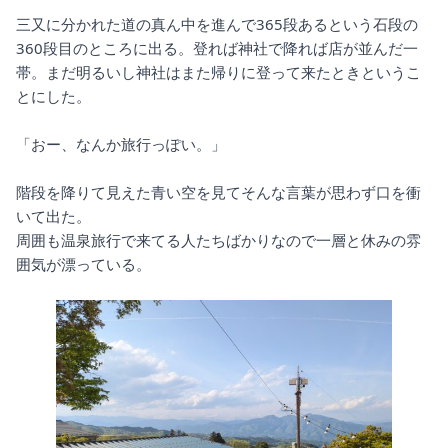
三又に分かれた道の真ん中を進んで365段あるという石段の
360段目のところに出る。登れば神社で降れば店が並んだ一
帯。まだ明るいし神社はまた帰りに登って来たときというこ
とにした。
「おー、なんか旅行っぽい。」
階段を降りて見えた青い空を見てそんな言葉が思わず口を衝
いて出た。
周囲も温泉旅行で来てる人たちばかりなので一層と休みの雰
囲気が漂っている。