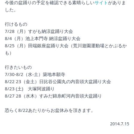
今後の盆踊りの予定を確認できる素晴らしい
サイト
がありま
した。
行けるもの
7/28（月）すがも納涼盆踊り大会
8/4（月）池上本門寺 納涼盆踊り大会
8/25（月）田端銀座盆踊り大会（荒川遊園運動場とかぶるか
も）
行きたいもの
7/30-8/2（水-土）築地本願寺
8/22 23（金土）日比谷公園丸の内音頭大盆踊り大会
8/23 (土) 大塚阿波踊り
8/27 28（水木）すみだ錦糸町河内音頭大盆踊り
恐らく8/22あたりからお盆休みを頂きます。
2014.7.15