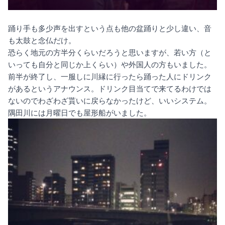
踊り手も多少声を出すという点も他の盆踊りと少し違い、音
も太鼓と念仏だけ。
恐らく地元の方半分くらいだろうと思いますが、若い方（と
いっても自分と同じか上くらい）や外国人の方もいました。
前半が終了し、一服しに川縁に行ったら踊った人にドリンク
があるというアナウンス。ドリンク目当てで来てるわけでは
ないのでわざわざ貰いに戻らなかったけど、いいシステム。
隅田川には月曜日でも屋形船がいました。