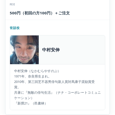
FEE
500円（初回の方100円）＋ご注文
世話役
中村安伸
中村安伸（なかむらやすのぶ）
1971年、奈良県生まれ。
2010年、第三回芝不器男俳句新人賞対馬康子奨励賞受
賞。
共著に『無敵の俳句生活』（ナナ・コーポレートコミュニ
ケーション）
『新撰21』（邑書林）