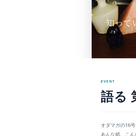
EVENT
語る 第
オダマガの16
あんな紙、こん