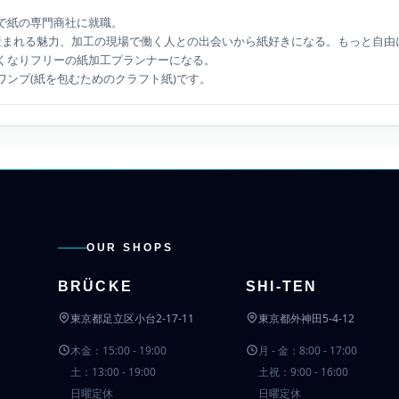
で紙の専門商社に就職。
産まれる魅力、加工の現場で働く人との出会いから紙好きになる。もっと自由
くなりフリーの紙加工プランナーになる。
ワンプ(紙を包むためのクラフト紙)です。
OUR SHOPS
BRÜCKE
SHI-TEN
東京都足立区小台2-17-11
東京都外神田5-4-12
木金：15:00 - 19:00
月 - 金：8:00 - 17:00
土：13:00 - 19:00
土祝：9:00 - 16:00
日曜定休
日曜定休