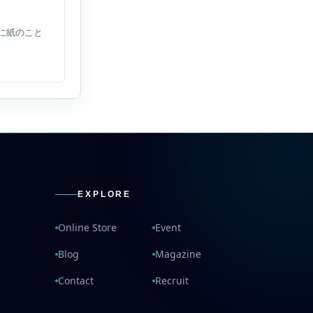
に紙のこと
EXPLORE
Online Store
Event
Blog
Magazine
Contact
Recruit