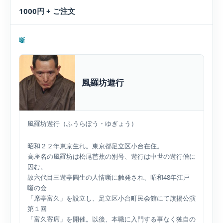
1000円 + ご注文
噺
風羅坊遊行
風羅坊遊行（ふうらぼう・ゆぎょう）
昭和２２年東京生れ。東京都足立区小台在住。
高座名の風羅坊は松尾芭蕉の別号、遊行は中世の遊行僧に
因む。
故六代目三遊亭圓生の人情噺に触発され、昭和48年江戸
噺の会
「席亭富久」を設立し、足立区小台町民会館にて旗揚公演
第１回
「富久寄席」を開催。以後、本職に入門する事なく独自の