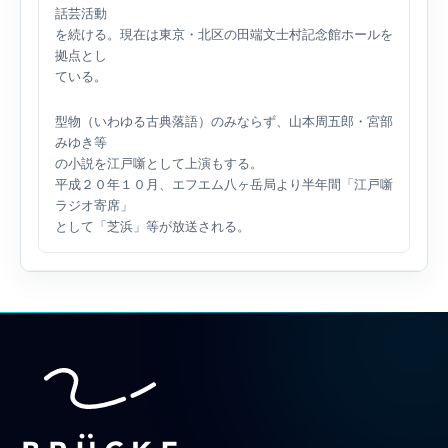
話芸活動
を続ける。現在は東京・北区の田端文士村記念館ホールを
拠点とし
ている。
型物（いわゆる古典落語）のみならず、山本周五郎・宮部
みゆき等
の小説を江戸噺として上演もする。
平成２０年１０月、エフエム八ヶ岳局より半年間「江戸噺
ラジオ寄席」
として「芝浜」等が放送される。