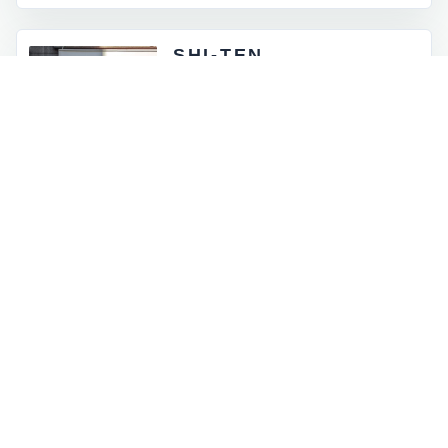
SHI-TEN
東京都外神田5-4-12
月 - 金：8:00 - 17:00
土祝：9:00 - 16:00
日曜定休
INFORMATION
お知らせとイベント情報
一覧を見る
→
オンラインストアに商品を追加しました
2026.07.05
ロゴマークが新しくなりました
2026.06.30