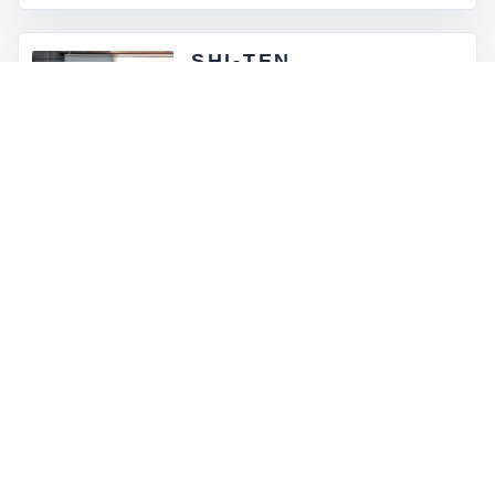
SHI-TEN
東京都外神田5-4-12
月 - 金：8:00 - 17:00
土祝：9:00 - 16:00
日曜定休
INFORMATION
お知らせとイベント情報
一覧を見る
→
オンラインストアに商品を追加しました
2026.07.05
ロゴマークが新しくなりました
2026.06.30