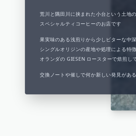
荒川と隅田川に挟まれた小台という土地
スペシャルティコーヒーのお店です
果実味のある浅煎りから少しビターな中
シングルオリジンの産地や処理による特
オランダの GIESEN ロースターで焙煎し
交換ノートや催しで何か新しい発見があ