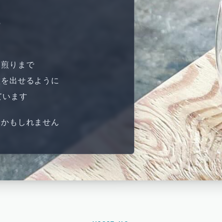
の
深煎りまで
徴を出せるように
ています
るかもしれません