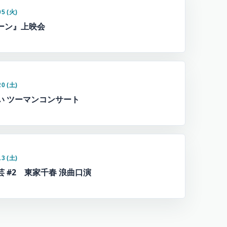
05 (火)
ーン』上映会
20 (土)
い ツーマンコンサート
13 (土)
芸 #2 東家千春 浪曲口演