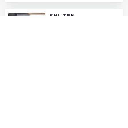
SHI-TEN
東京都外神田5-4-12
月 - 金：8:00 - 17:00
土祝：9:00 - 16:00
日曜定休
INFORMATION
お知らせとイベント情報
一覧を見る
→
オンラインストアに商品を追加しました
2026.07.05
ロゴマークが新しくなりました
2026.06.30