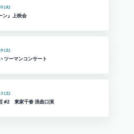
05 (火)
ーン』上映会
20 (土)
い ツーマンコンサート
13 (土)
芸 #2 東家千春 浪曲口演