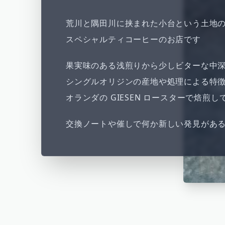
荒川と隅田川に挟まれた小台という土地
スペシャルティコーヒーのお店です
果実味のある浅煎りから少しビターな中
シングルオリジンの産地や処理による特
オランダの GIESEN ロースターで焙煎し
交換ノートや催しで何か新しい発見があ