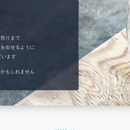
の
深煎りまで
徴を出せるように
ています
るかもしれません