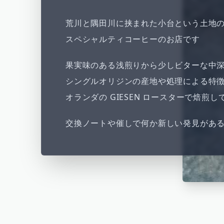
荒川と隅田川に挟まれた小台という土地
スペシャルティコーヒーのお店です
果実味のある浅煎りから少しビターな中
シングルオリジンの産地や処理による特
オランダの GIESEN ロースターで焙煎し
交換ノートや催しで何か新しい発見があ