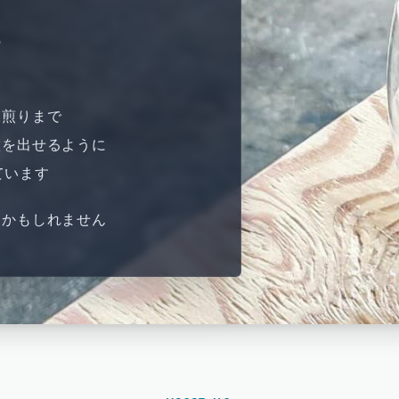
の
深煎りまで
徴を出せるように
ています
るかもしれません