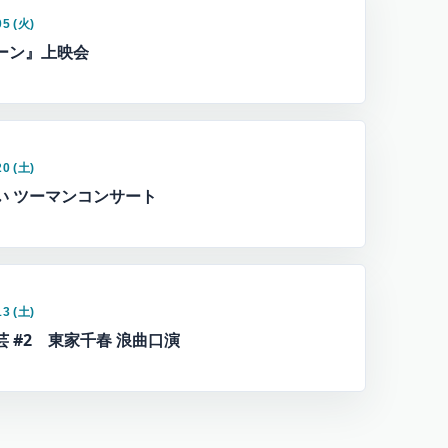
05 (火)
ーン』上映会
20 (土)
い ツーマンコンサート
13 (土)
芸 #2 東家千春 浪曲口演