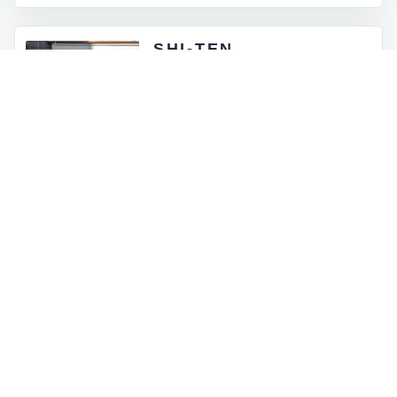
SHI-TEN
東京都外神田5-4-12
月 - 金：8:00 - 17:00
土祝：9:00 - 16:00
日曜定休
INFORMATION
お知らせとイベント情報
一覧を見る
→
オンラインストアに商品を追加しました
2026.07.05
ロゴマークが新しくなりました
2026.06.30