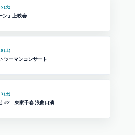
05 (火)
ーン』上映会
20 (土)
い ツーマンコンサート
13 (土)
芸 #2 東家千春 浪曲口演