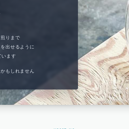
の
深煎りまで
徴を出せるように
ています
るかもしれません