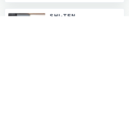
SHI-TEN
東京都外神田5-4-12
月 - 金：8:00 - 17:00
土祝：9:00 - 16:00
日曜定休
INFORMATION
お知らせとイベント情報
一覧を見る
→
オンラインストアに商品を追加しました
2026.07.05
ロゴマークが新しくなりました
2026.06.30