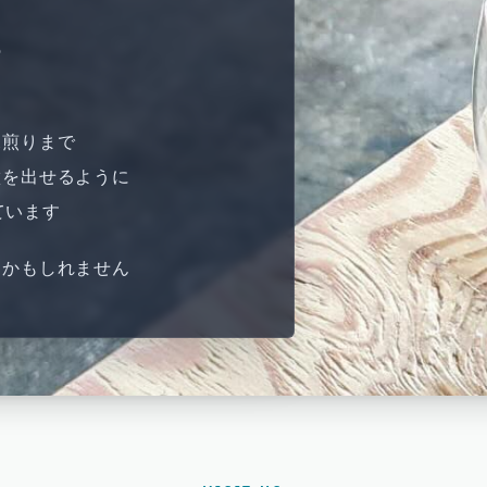
の
深煎りまで
徴を出せるように
ています
るかもしれません