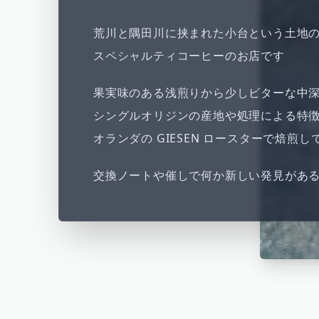
荒川と隅田川に挟まれた小台という土地
スペシャルティコーヒーのお店です
果実味のある浅煎りから少しビターな中
シングルオリジンの産地や処理による特
オランダの GIESEN ロースターで焙煎し
交換ノートや催しで何か新しい発見があ