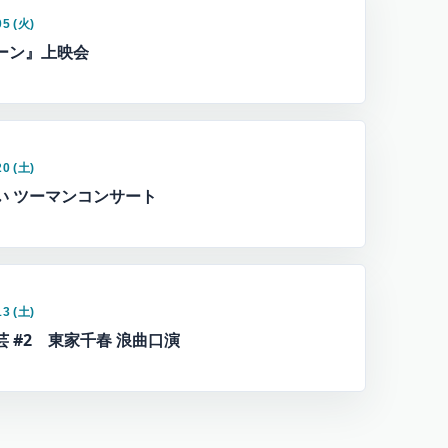
05 (火)
ーン』上映会
20 (土)
い ツーマンコンサート
13 (土)
芸 #2 東家千春 浪曲口演