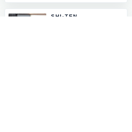
SHI-TEN
東京都外神田5-4-12
月 - 金：8:00 - 17:00
土祝：9:00 - 16:00
日曜定休
INFORMATION
お知らせとイベント情報
一覧を見る
→
オンラインストアに商品を追加しました
2026.07.05
ロゴマークが新しくなりました
2026.06.30