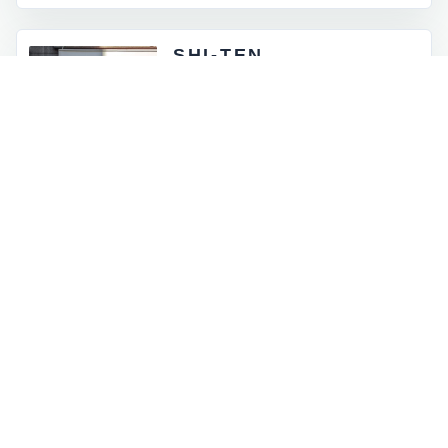
SHI-TEN
東京都外神田5-4-12
月 - 金：8:00 - 17:00
土祝：9:00 - 16:00
日曜定休
INFORMATION
お知らせとイベント情報
一覧を見る
→
オンラインストアに商品を追加しました
2026.07.05
ロゴマークが新しくなりました
2026.06.30