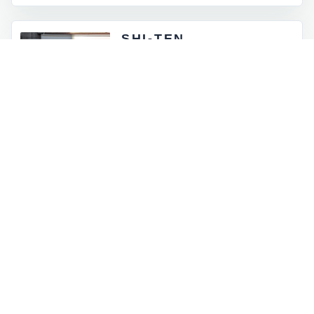
SHI-TEN
東京都外神田5-4-12
月 - 金：8:00 - 17:00
土祝：9:00 - 16:00
日曜定休
INFORMATION
お知らせとイベント情報
一覧を見る
→
オンラインストアに商品を追加しました
2026.07.05
ロゴマークが新しくなりました
2026.06.30