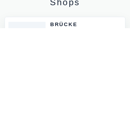
Shops
BRÜCKE
東京都足立区小台2-17-11
木金：15:00 - 19:00
土：13:00 - 19:00
日曜定休
SHI-TEN
東京都外神田5-4-12
月 - 金：8:00 - 17:00
土祝：9:00 - 16:00
日曜定休