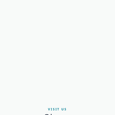
散歩ついでに美味しいコーヒ
ーを
VISIT US