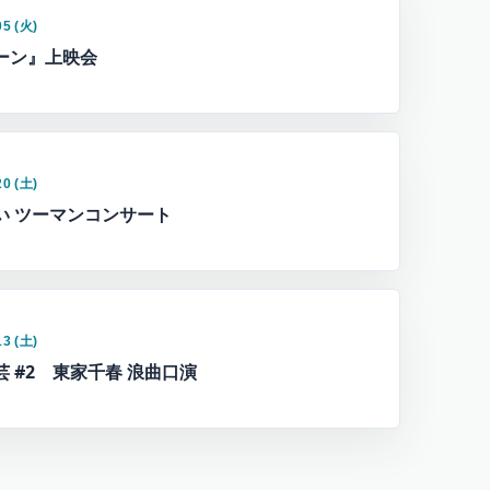
05 (火)
ーン』上映会
20 (土)
い ツーマンコンサート
13 (土)
芸 #2 東家千春 浪曲口演