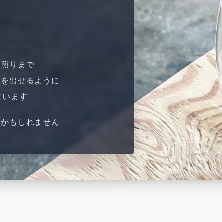
の
深煎りまで
徴を出せるように
ています
るかもしれません