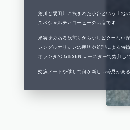
荒川と隅田川に挟まれた小台という土地
スペシャルティコーヒーのお店です
果実味のある浅煎りから少しビターな中
シングルオリジンの産地や処理による特
オランダの GIESEN ロースターで焙煎し
交換ノートや催しで何か新しい発見があ