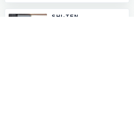
SHI-TEN
東京都外神田5-4-12
月 - 金：8:00 - 17:00
土祝：9:00 - 16:00
日曜定休
INFORMATION
お知らせとイベント情報
一覧を見る
→
オンラインストアに商品を追加しました
2026.07.05
ロゴマークが新しくなりました
2026.06.30