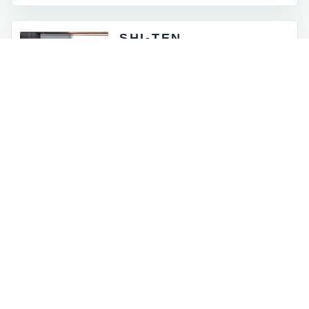
SHI-TEN
東京都外神田5-4-12
月 - 金：8:00 - 17:00
土祝：9:00 - 16:00
日曜定休
INFORMATION
お知らせとイベント情報
一覧を見る
→
オンラインストアに商品を追加しました
2026.07.05
ロゴマークが新しくなりました
2026.06.30