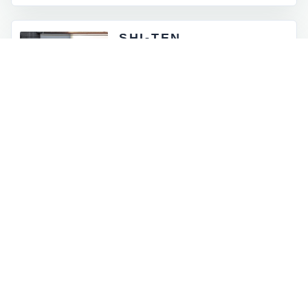
SHI-TEN
東京都外神田5-4-12
月 - 金：8:00 - 17:00
土祝：9:00 - 16:00
日曜定休
INFORMATION
お知らせとイベント情報
一覧を見る
→
オンラインストアに商品を追加しました
2026.07.05
ロゴマークが新しくなりました
2026.06.30