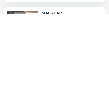
SHI-TEN
東京都外神田5-4-12
月 - 金：8:00 - 17:00
土祝：9:00 - 16:00
日曜定休
INFORMATION
お知らせとイベント情報
一覧を見る
→
オンラインストアに商品を追加しました
2026.07.05
ロゴマークが新しくなりました
2026.06.30