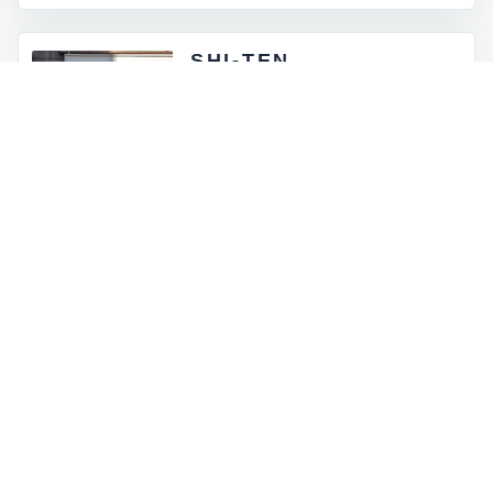
SHI-TEN
東京都外神田5-4-12
月 - 金：8:00 - 17:00
土祝：9:00 - 16:00
日曜定休
INFORMATION
お知らせとイベント情報
一覧を見る
→
オンラインストアに商品を追加しました
2026.07.05
ロゴマークが新しくなりました
2026.06.30