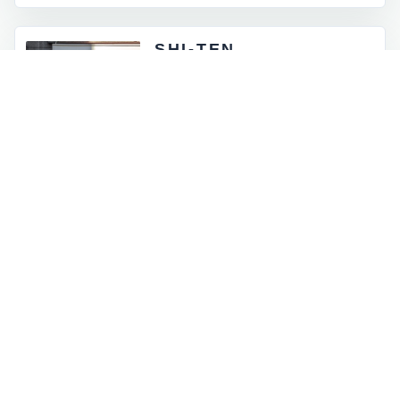
SHI-TEN
東京都外神田5-4-12
月 - 金：8:00 - 17:00
土祝：9:00 - 16:00
日曜定休
INFORMATION
お知らせとイベント情報
一覧を見る
→
オンラインストアに商品を追加しました
2026.07.05
ロゴマークが新しくなりました
2026.06.30