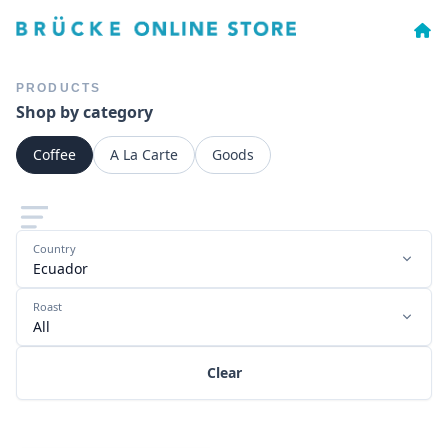
PRODUCTS
Shop by category
Coffee
A La Carte
Goods
Country
Ecuador
Roast
All
Clear