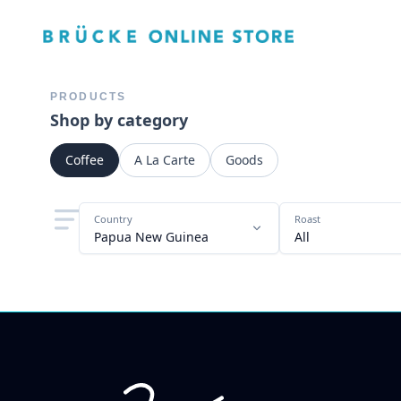
PRODUCTS
Shop by category
Coffee
A La Carte
Goods
Country
Roast
Papua New Guinea
All